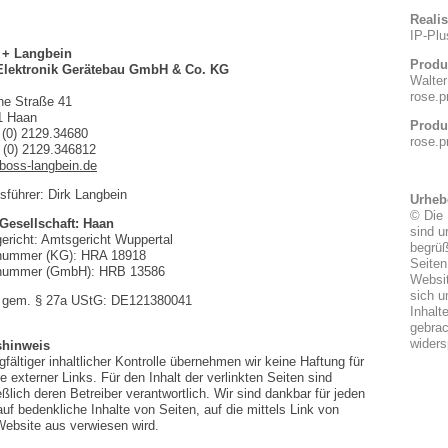
Realis
IP-Plus
+ Langbein
Produkt
 Elektronik Gerätebau GmbH & Co. KG
Walter G
rose.pr
he Straße 41
1 Haan
Produkt
 (0) 2129.34680
rose.pr
 (0) 2129.346812
oss-langbein.de
sführer: Dirk Langbein
Urheber
© Die In
 Gesellschaft: Haan
sind urh
gericht: Amtsgericht Wuppertal
begrüßen
rnummer (KG): HRA 18918
Seiten s
rnummer (GmbH): HRB 13586
Website,
sich um 
. gem. § 27a UStG: DE121380041
Inhalte n
gebracht
widersp
shinweis
gfältiger inhaltlicher Kontrolle übernehmen wir keine Haftung für
te externer Links. Für den Inhalt der verlinkten Seiten sind
ßlich deren Betreiber verantwortlich. Wir sind dankbar für jeden
uf bedenkliche Inhalte von Seiten, auf die mittels Link von
Website aus verwiesen wird.