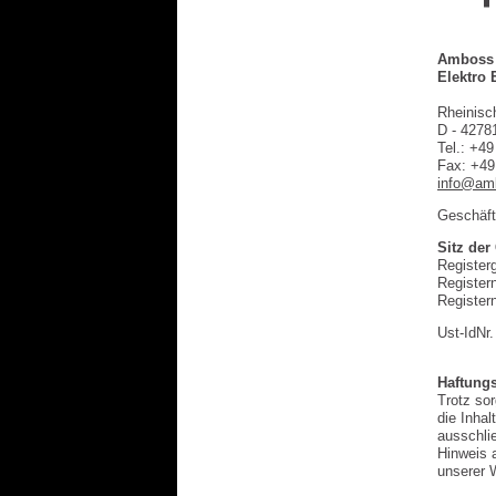
Amboss 
Elektro
Rheinisc
D - 4278
Tel.: +49
Fax: +49
info@amb
Geschäft
Sitz der
Register
Registe
Registe
Ust-IdNr
Haftung
Trotz sor
die Inhal
ausschlie
Hinweis a
unserer 