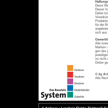
Haftung
Diese We
Dieser In
Daher kö
Vorankün
Produkte
für die R
angebote
sich aus
Gewerbl
Alle inne
Marken- 
gen des 
jeweilig
ist nich
Dritter g
© by A
Alle Rec