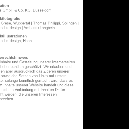
ation
 GmbH & Co. KG, Düsseldorf
fotografie
rese, Wuppertal | Thomas Philippi, Solingen |
oduktdesign | Amboss+Langbein
illustrationen
oduktdesign, Haan
rechtshinweis
halte und Gestaltung unserer Internetseiten
eberrechtlich geschützt. Wir erlauben und
 aber ausdrücklich das Zitieren unserer
owie das Setzen von Links auf unsere
 solange kenntlich gemacht wird, dass es
Inhalte unserer Website handelt und diese
icht in Verbindung mit Inhalten Dritter
 werden, die unseren Interessen
rechen.