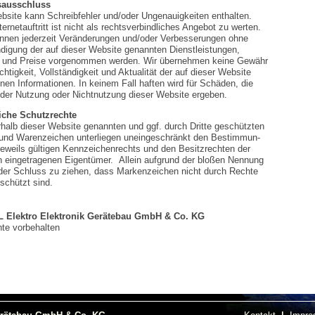
sausschluss
bsite kann Schreibfehler und/oder Ungenauigkeiten enthalten.
ternetauftritt ist nicht als rechtsverbindliches Angebot zu werten.
nnen jederzeit Veränderungen und/oder Verbesserungen ohne
digung der auf dieser Website genannten Dienstleistungen,
 und Preise vorgenommen werden. Wir übernehmen keine Gewähr
ichtigkeit, Vollständigkeit und Aktualität der auf dieser Website
nen Informationen. In keinem Fall haften wird für Schäden, die
 der Nutzung oder Nichtnutzung dieser Website ergeben.
iche Schutzrechte
rhalb dieser Website genannten und ggf. durch Dritte geschützten
und Warenzeichen unterliegen uneingeschränkt den Bestimmun-
jeweils gültigen Kennzeichenrechts und den Besitzrechten der
en eingetragenen Eigentümer. Allein aufgrund der bloßen Nennung
t der Schluss zu ziehen, dass Markenzeichen nicht durch Rechte
eschützt sind.
+L
Elektro Elektronik Gerätebau GmbH & Co. KG
hte vorbehalten