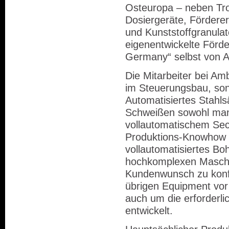
Osteuropa – neben Tro
Dosiergeräte, Fördere
und Kunststoffgranula
eigenentwickelte Förde
Germany“ selbst von A+
Die Mitarbeiter bei Am
im Steuerungsbau, son
Automatisiertes Stahl
Schweißen sowohl manu
vollautomatischem Se
Produktions-Knowhow 
vollautomatisiertes Bo
hochkomplexen Maschi
Kundenwunsch zu konfi
übrigen Equipment vor
auch um die erforderli
entwickelt.