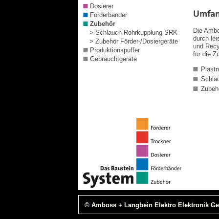
Dosierer
Förderbänder
Zubehör
Die Ambo
> Schlauch-Rohrkupplung SRK
durch le
> Zubehör Förder-/Dosiergeräte
und Recy
Produktionspuffer
für die 
Gebrauchtgeräte
Plast
Schla
Zubehö
© Amboss + Langbein Elektro Elektronik G