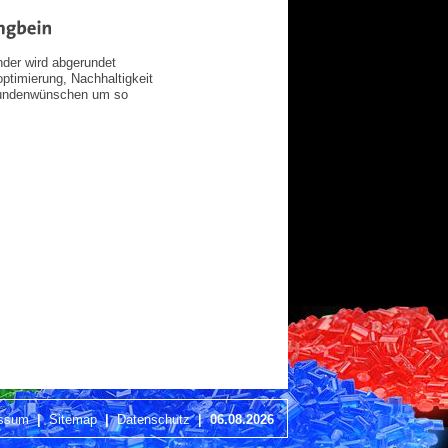
der wird abgerundet
ptimierung, Nachhaltigkeit
 Kundenwünschen um so
essum
|
Sitemap
|
Datenschutz
|
06.08.2026