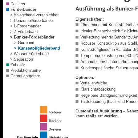
Dosierer
Förderbänder
> Ablageband verschiebbar
Eigenschaften:
> Horizontalförderbänder
Förderband mit Kunststoffscharn
> L-Förderbänder
Idealer Einsatzbereich für Klein
> Z-Förderband
Verkettung mehrer Bänder zu A
> Bunker-Förderbänder
> Gurtband
Robuste Konstruktion aus Stahl
> Kunststoffgliederband
Kunststoffglieder in variabler B
> Wasser-Förderband
Temperaturbelastung von 80 - 2
> Separation
Automatische Laufunterbrechun
Zubehör
Kundenspezifische Steuerungs
Produktionspuffer
Gebrauchtgeräte
Optionen:
Verteilerweiche
Klarsichtabdeckung
Regelbare Bandgeschwindigkeit
Taktsteuerung (Lauf- und Pausen
Customized Ausführung – Nahe
kann realisiert werden.