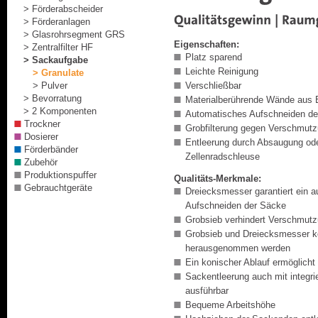
> Förderabscheider
> Förderanlagen
> Glasrohrsegment GRS
Eigenschaften:
> Zentralfilter HF
Platz sparend
> Sackaufgabe
Leichte Reinigung
> Granulate
Verschließbar
> Pulver
> Bevorratung
Materialberührende Wände aus 
> 2 Komponenten
Automatisches Aufschneiden de
Trockner
Grobfilterung gegen Verschmut
Dosierer
Entleerung durch Absaugung oder
Förderbänder
Zellenradschleuse
Zubehör
Produktionspuffer
Qualitäts-Merkmale:
Gebrauchtgeräte
Dreiecksmesser garantiert ein 
Aufschneiden
der Säcke
Grobsieb verhindert Verschmut
Grobsieb und Dreiecksmesser k
herausgenommen werden
Ein konischer Ablauf ermöglicht
Sackentleerung auch mit integri
ausführbar
Bequeme Arbeitshöhe