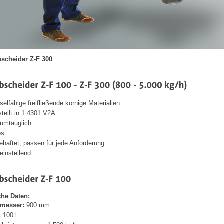
scheider Z-F 300
eselfähige freifließende körnige Materialien
tellt in 1.4301 V2A
aumtauglich
os
behaftet, passen für jede Anforderung
einstellend
che Daten:
messer:
900 mm
:
100 l