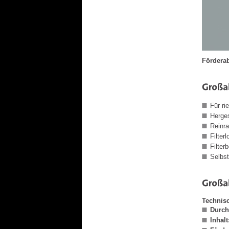
Förderab
Für ri
Herges
Reinr
Filterl
Filter
Selbst
Technis
Durch
Inhalt